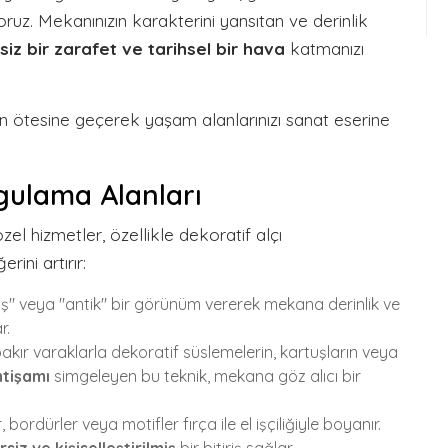
oruz. Mekanınızın karakterini yansıtan ve derinlik
siz bir zarafet ve tarihsel bir hava
katmanızı
ın ötesine geçerek yaşam alanlarınızı sanat eserine
gulama Alanları
l hizmetler, özellikle dekoratif alçı
rini artırır:
iş" veya "antik" bir görünüm vererek mekana derinlik ve
r.
akır varaklarla dekoratif süslemelerin, kartuşların veya
htişamı
simgeleyen bu teknik, mekana göz alıcı bir
 bordürler veya motifler fırça ile el işçiliğiyle boyanır.