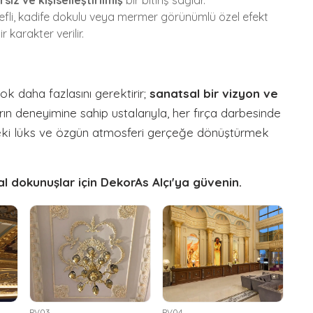
siz ve kişiselleştirilmiş
bir bitiriş sağlar.
efli, kadife dokulu veya mermer görünümlü özel efekt
 karakter verilir.
 daha fazlasını gerektirir;
sanatsal bir vizyon ve
ların deneyimine sahip ustalarıyla, her fırça darbesinde
deki lüks ve özgün atmosferi gerçeğe dönüştürmek
 dokunuşlar için DekorAs Alçı'ya güvenin.
PV03
PV04