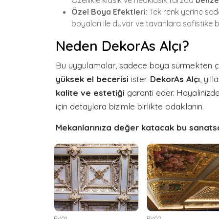
Özellikle klasik ve neoklasik tarzda
benzer
Özel Boya Efektleri:
Tek renk yerine sed
boyaları ile duvar ve tavanlara sofistike bir
Neden DekorAs Alçı?
Bu uygulamalar, sadece boya sürmekten çok
yüksek el becerisi
ister.
DekorAs Alçı
, yıl
kalite ve estetiği
garanti eder. Hayaliniz
için detaylara bizimle birlikte odaklanın.
Mekanlarınıza değer katacak bu sanatsal
PV01
PV02