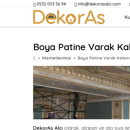
0532 053 56 94
info@dekorasalci.com
Ku
Boya Patine Varak Kal
Hizmetlerimiz
Boya Patine Varak Kalem 
DekorAs Alçı
olarak, alçıpan ve alçı sıva il