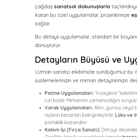
çağdaş
sanatsal dokunuşlarla
taçlandırıy
katan bu özel uygulamalar, projelerinize
eş
sağlar.
Bu detaylı uygulamalar, standart bir boyan
dönüştürür.
Detayların Büyüsü ve Uy
Uzman sanatçı ekibimizle sunduğumuz bu öze
süslemelerinizin ve mimari detaylarınızın değe
Patine Uygulamaları:
Yüzeylere "eskitilm
ruh katılır. Mimarinin zamansızlığını vurgula
Varak Uygulamaları:
Altın, gümüş veya b
nişlerin kenarları belirginleştirilir.
Lüks ve i
parlaklık kazandırır.
Kalem İşi (Fırça Sanatı):
Detaylı desenler,