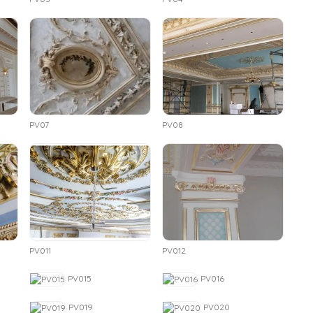
PV07
PV08
PV011
PV012
PV015
PV016
PV019
PV020