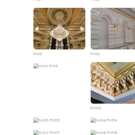
PV05
PV06
PV09
PV010
PV013
PV014
PV017
PV018