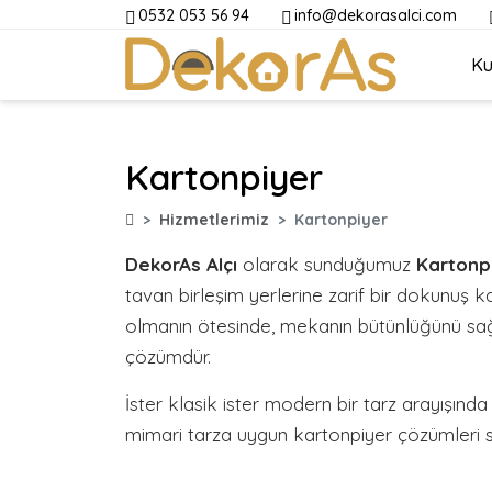
0532 053 56 94
info@dekorasalci.com
Ku
Kartonpiyer
Hizmetlerimiz
Kartonpiyer
DekorAs Alçı
olarak sunduğumuz
Kartonp
tavan birleşim yerlerine zarif bir dokunuş 
olmanın ötesinde, mekanın bütünlüğünü sağl
çözümdür.
İster klasik ister modern bir tarz arayışın
mimari tarza uygun kartonpiyer çözümleri 